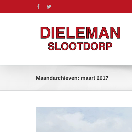
Ga
Facebook
Twitter
naar
inhoud
Maandarchieven:
maart 2017