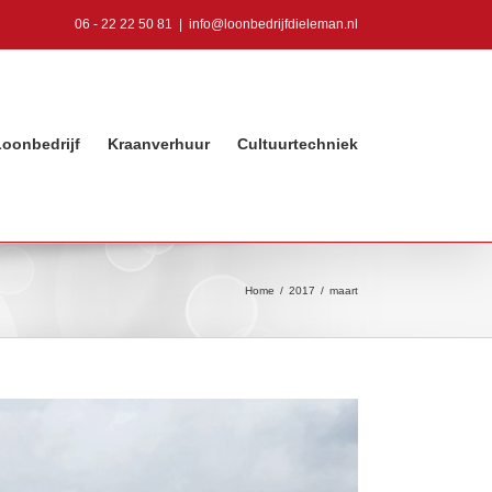
06 - 22 22 50 81
|
info@loonbedrijfdieleman.nl
Loonbedrijf
Kraanverhuur
Cultuurtechniek
Home
/
2017
/
maart