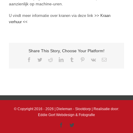
aanzienlijk op machine-uren.
U vindt meer informatie over kranen via deze link
>> Kraan
verhuur <<
Share This Story, Choose Your Platform!
Facebook
Twitter
Reddit
LinkedIn
Tumblr
Pinterest
Vk
E-
mail
© Copyright 2016 -
2026 | Dieleman - Slootdorp | Realisatie door:
Eddie Gort Webdesign & Fotografie
Facebook
Twitter