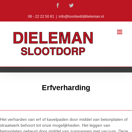
Ga
Facebook
Twitter
naar
inhoud
06 - 22 22 50 81
|
info@loonbedrijfdieleman.nl
Erfverharding
Het verharden van erf of kavelpaden door middel van betonplaten of
straatwerk behoort tot onze mogelijkheden. Het leggen van
betonplaten gebeurt door middel van zuignappen met vacuum. Deze