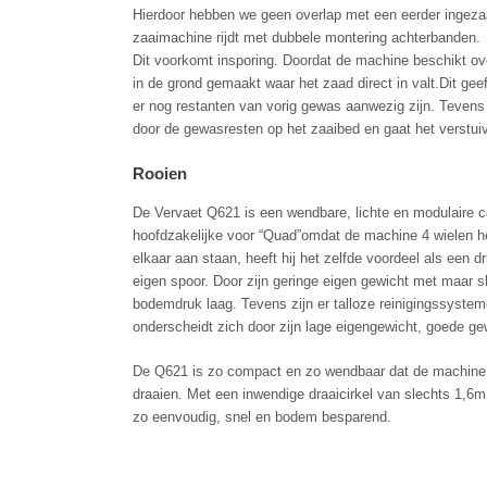
Hierdoor hebben we geen overlap met een eerder ingezaai
zaaimachine rijdt met dubbele montering achterbanden.
Dit voorkomt insporing. Doordat de machine beschikt ov
in de grond gemaakt waar het zaad direct in valt.Dit gee
er nog restanten van vorig gewas aanwezig zijn. Tevens
door de gewasresten op het zaaibed en gaat het verstuiv
Rooien
De Vervaet Q621 is een wendbare, lichte en modulaire ca
hoofdzakelijke voor “Quad”omdat de machine 4 wielen h
elkaar aan staan, heeft hij het zelfde voordeel als een dr
eigen spoor. Door zijn geringe eigen gewicht met maar sl
bodemdruk laag. Tevens zijn er talloze reinigingssystem
onderscheidt zich door zijn lage eigengewicht, goede g
De Q621 is zo compact en zo wendbaar dat de machine
draaien. Met een inwendige draaicirkel van slechts 1,6
zo eenvoudig, snel en bodem besparend.