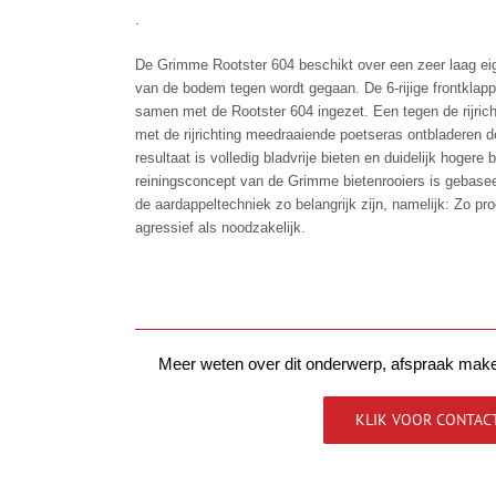
.
De Grimme Rootster 604 beschikt over een zeer laag ei
van de bodem tegen wordt gegaan. De 6-rijige frontklapp
samen met de Rootster 604 ingezet. Een tegen de rijrich
met de rijrichting meedraaiende poetseras ontbladeren de
resultaat is volledig bladvrije bieten en duidelijk hogere
reiningsconcept van de Grimme bietenrooiers is gebase
de aardappeltechniek zo belangrijk zijn, namelijk: Zo pro
agressief als noodzakelijk.
–
Meer weten over dit onderwerp, afspraak make
KLIK VOOR CONTAC