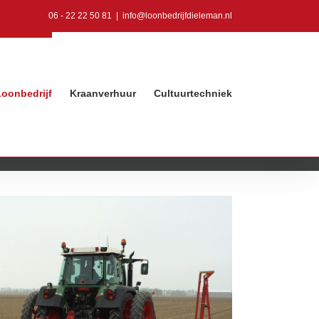
06 - 22 22 50 81
|
info@loonbedrijfdieleman.nl
Loonbedrijf
Kraanverhuur
Cultuurtechniek