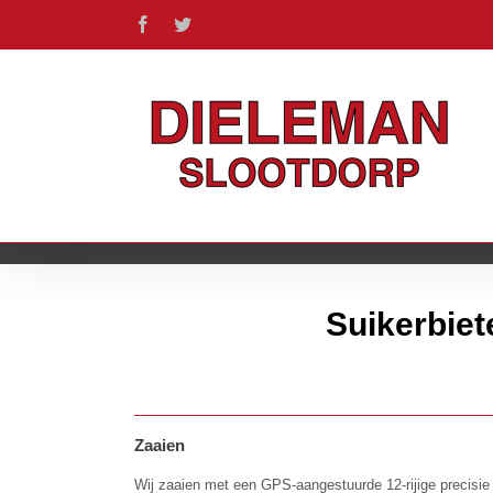
Ga
Facebook
Twitter
naar
inhoud
Suikerbiet
Zaaien
Wij zaaien met een GPS-aangestuurde 12-rijige precisie 