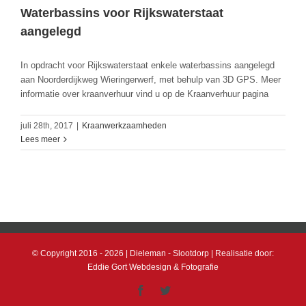
Waterbassins voor Rijkswaterstaat
aangelegd
In opdracht voor Rijkswaterstaat enkele waterbassins aangelegd
aan Noorderdijkweg Wieringerwerf, met behulp van 3D GPS. Meer
informatie over kraanverhuur vind u op de Kraanverhuur pagina
juli 28th, 2017
|
Kraanwerkzaamheden
Lees meer
© Copyright 2016 -
2026 | Dieleman - Slootdorp | Realisatie door:
Eddie Gort Webdesign & Fotografie
Facebook
Twitter