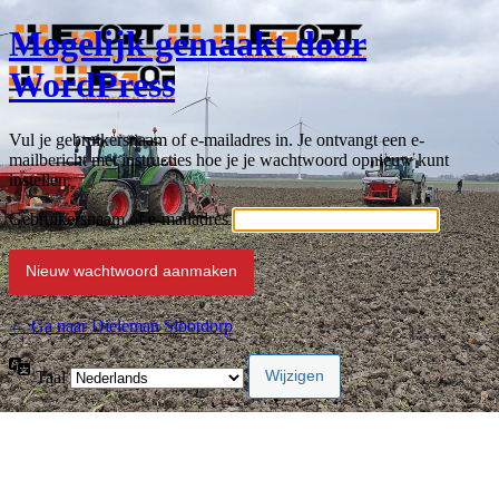
Mogelijk gemaakt door
WordPress
Vul je gebruikersnaam of e-mailadres in. Je ontvangt een e-
mailbericht met instructies hoe je je wachtwoord opnieuw kunt
instellen.
Gebruikersnaam of e-mailadres
← Ga naar Dieleman Slootdorp
Taal